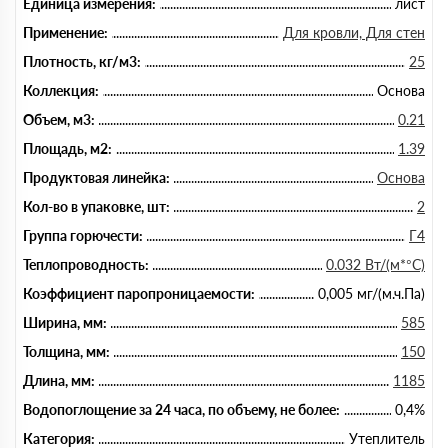
Единица измерения:
лист
Применение:
Для кровли, Для стен
Плотность, кг/м3:
25
Коллекция:
Основа
Объем, м3:
0.21
Площадь, м2:
1.39
Продуктовая линейка:
Основа
Кол-во в упаковке, шт:
2
Группа горючести:
Г4
Теплопроводность:
0.032 Вт/(м*°C)
Коэффициент паропроницаемости:
0,005 мг/(м.ч.Па)
Ширина, мм:
585
Толщина, мм:
150
Длина, мм:
1185
Водопоглощение за 24 часа, по объему, не более:
0,4%
Категория:
Утеплитель