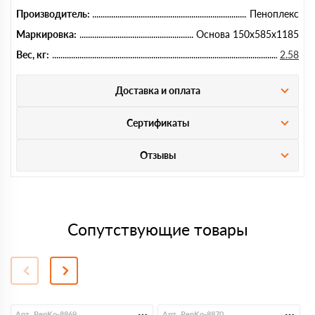
Производитель:
Пеноплекс
Маркировка:
Основа 150х585х1185
Вес, кг:
2.58
Доставка и оплата
Сертификаты
Отзывы
Сопутствующие товары
Арт. PenKo-8869
Арт. PenKo-8870
А