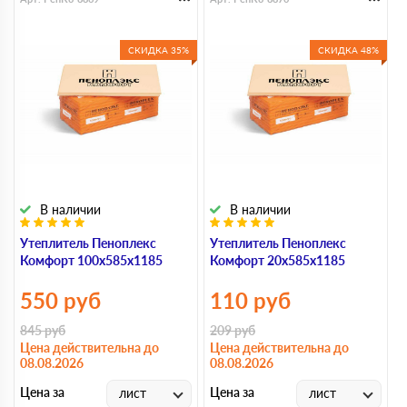
СКИДКА 35%
СКИДКА 48%
В наличии
В наличии
Утеплитель Пеноплекс
Утеплитель Пеноплекс
У
Комфорт 100х585х1185
Комфорт 20х585х1185
К
550
руб
110
руб
845
руб
209
руб
3
Цена действительна до
Цена действительна до
Ц
08.08.2026
08.08.2026
0
Цена за
Цена за
Ц
лист
лист