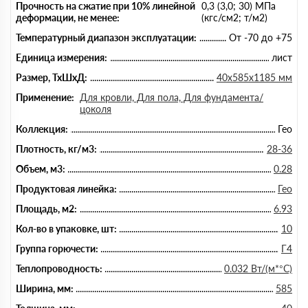
Прочность на сжатие при 10% линейной
0,3 (3,0; 30) МПа
деформации, не менее:
(кгс/см2; т/м2)
Температурный диапазон эксплуатации:
От -70 до +75
Единица измерения:
лист
Размер, ТхШхД:
40х585х1185 мм
Применение:
Для кровли, Для пола, Для фундамента/
цоколя
Коллекция:
Гео
Плотность, кг/м3:
28-36
Объем, м3:
0.28
Продуктовая линейка:
Гео
Площадь, м2:
6.93
Кол-во в упаковке, шт:
10
Группа горючести:
Г4
Теплопроводность:
0.032 Вт/(м*°C)
Ширина, мм:
585