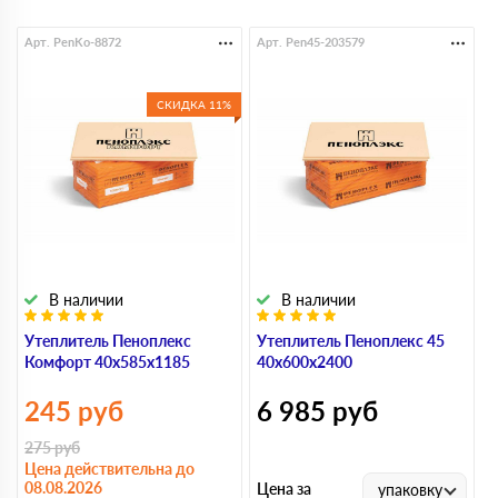
Арт. PenKo-8872
Арт. Pen45-203579
А
СКИДКА 11%
В наличии
В наличии
Утеплитель Пеноплекс
Утеплитель Пеноплекс 45
У
Комфорт 40х585х1185
40х600х2400
4
245
руб
6 985
руб
275
руб
Цена действительна до
08.08.2026
Цена за
Ц
упаковку