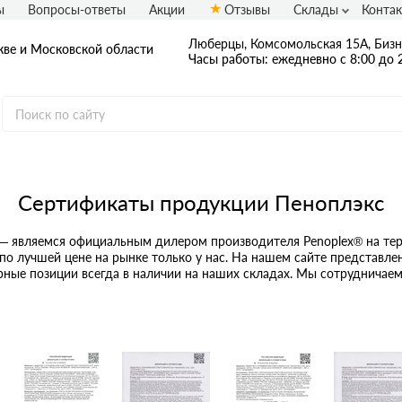
ы
Вопросы-ответы
Акции
Отзывы
Склады
Конта
Люберцы, Комсомольская 15А, Бизн
ве и Московской области
Часы работы: ежедневно с 8:00 до 
Сертификаты продукции Пеноплэкс
Применение
Для стен
Для фаса
ва
— являемся официальным дилером производителя Penoplex® на тер
Для пола
Для пере
по лучшей цене на рынке только у нас. На нашем сайте представле
нты
ные позиции всегда в наличии на наших складах. Мы сотрудничаем 
Для труб
Для вент
Для потолка
Для фунд
им
Для кровли
Для балк
овары Penoplex