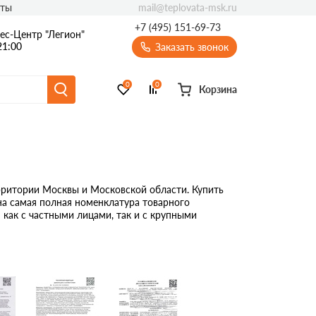
mail@teplovata-msk.ru
кты
+7 (495) 151-69-73
ес-Центр "Легион"
21:00
Заказать звонок
0
0
Корзина
Толщина
да
50
ритории Москвы и Московской области. Купить
городок
100
на самая полная номенклатура товарного
как с частными лицами, так и с крупными
иляции
150
амента/цоколя
20
она/лоджии
30
40
60
80