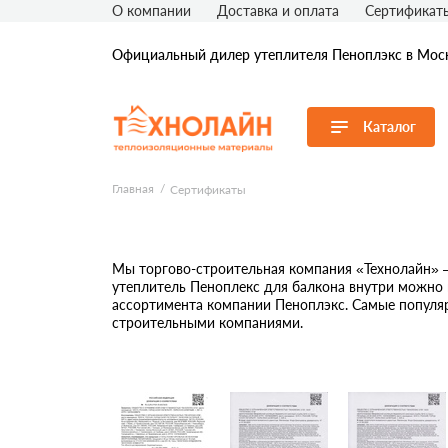
О компании
Доставка и оплата
Сертификат
Официальный дилер утеплителя Пеноплэкс в Моск
Каталог
Перейти в каталог
Главная
Сертификаты
Продуктовые линейки
Пеноплэкс Фундамент
Пеноплэкс Осно
Мы торгово-строительная компания «Технолайн» 
утеплитель Пеноплекс для балкона внутри можно 
Пеноплэкс Стена
Пеноплэкс Сегме
ассортимента компании Пеноплэкс. Самые популяр
Пеноплэкс Комфорт
Пеноплэкс Уклон
строительными компаниями.
Пеноплэкс Фасад
Пеноплэкс Экстр
Пеноплэкс ГЕО
Сопутствующие т
Пеноплэкс Кровля