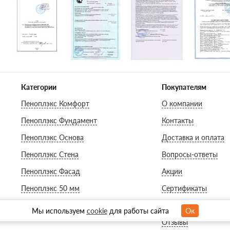
Категории
Покупателям
Пеноплэкс Комфорт
О компании
Пеноплэкс Фундамент
Контакты
Пеноплэкс Основа
Доставка и оплата
Пеноплэкс Стена
Вопросы-ответы
Пеноплэкс Фасад
Акции
Пеноплэкс 50 мм
Сертификаты
Пеноплэкс 100 мм
Гарантии
Мы используем
cookie
для работы сайта
Ок
Отзывы