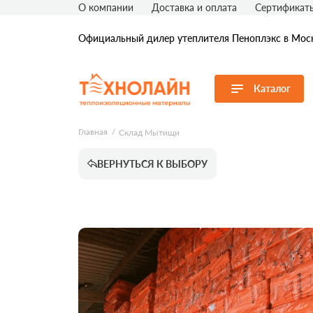
О компании
Доставка и оплата
Сертификат
Официальный дилер утеплителя Пеноплэкс в Моск
Каталог
Перейти в каталог
Главная
Склад Мытищи
Продуктовые линейки
ВЕРНУТЬСЯ К ВЫБОРУ
Пеноплэкс Фундамент
Пеноплэкс Осно
Пеноплэкс Стена
Пеноплэкс Сегме
Пеноплэкс Комфорт
Пеноплэкс Уклон
Пеноплэкс Фасад
Пеноплэкс Экстр
Пеноплэкс ГЕО
Сопутствующие т
Пеноплэкс Кровля