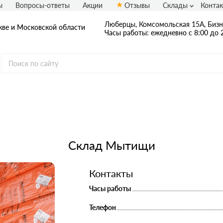
ы
Вопросы-ответы
Акции
Отзывы
Склады
Конта
Люберцы, Комсомольская 15А, Бизн
ве и Московской области
Часы работы: ежедневно с 8:00 до 
Применение
Для стен
Для фаса
ва
Для пола
Для пере
Склад Мытищи
нты
Для труб
Для вент
Для потолка
Для фунд
им
Контакты
Для кровли
Для балк
овары Penoplex
Часы работы
Телефон