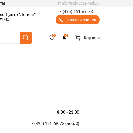
mail@teplovata-msk.ru
кты
+7 (495) 151-69-73
ес-Центр "Легион"
21:00
Заказать звонок
0
0
Корзина
Толщина
да
50
городок
100
иляции
150
амента/цоколя
20
она/лоджии
30
8:00 - 21:00
40
+7 (495) 151-69-73 (доб. 3)
60
80