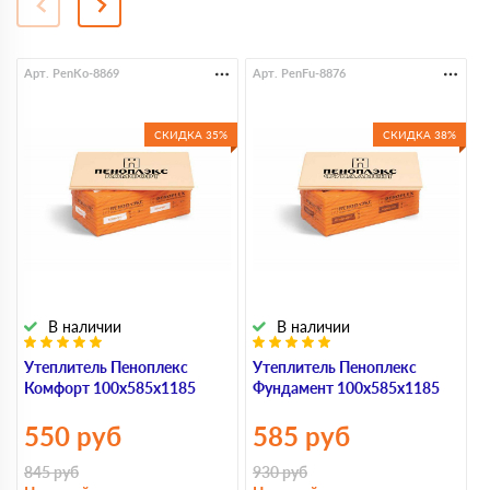
Арт. PenKo-8869
Арт. PenFu-8876
А
СКИДКА 35%
СКИДКА 38%
В наличии
В наличии
Утеплитель Пеноплекс
Утеплитель Пеноплекс
У
Комфорт 100х585х1185
Фундамент 100х585х1185
Э
550
руб
585
руб
845
руб
930
руб