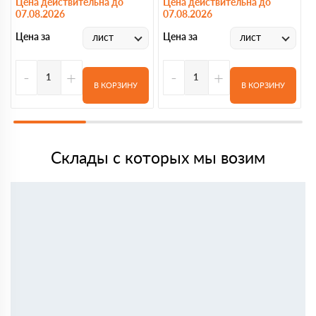
Цена действительна до
Цена действительна до
07.08.2026
07.08.2026
Ц
Цена за
Цена за
лист
лист
-
+
-
+
В КОРЗИНУ
В КОРЗИНУ
Склады с которых мы возим