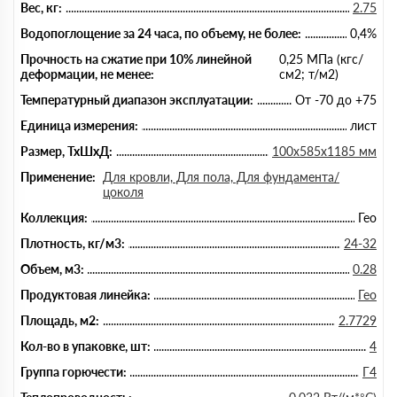
Вес, кг:
2.75
Водопоглощение за 24 часа, по объему, не более:
0,4%
Прочность на сжатие при 10% линейной
0,25 МПа (кгс/
деформации, не менее:
см2; т/м2)
Температурный диапазон эксплуатации:
От -70 до +75
Единица измерения:
лист
Размер, ТхШхД:
100х585х1185 мм
Применение:
Для кровли, Для пола, Для фундамента/
цоколя
Коллекция:
Гео
Плотность, кг/м3:
24-32
Объем, м3:
0.28
Продуктовая линейка:
Гео
Площадь, м2:
2.7729
Кол-во в упаковке, шт:
4
Группа горючести:
Г4