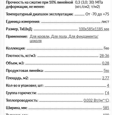
Прочность на сжатие при 10% линейной
0,3 (3,0; 30) МПа
деформации, не менее:
(кгс/см2; т/м2)
Температурный диапазон эксплуатации:
От -70 до +75
Единица измерения:
лист
Размер, ТхШхД:
100х585х1185 мм
Применение:
Для кровли, Для пола, Для фундамента/
цоколя
Коллекция:
Гео
Плотность, кг/м3:
28-36
Объем, м3:
0.28
Продуктовая линейка:
Гео
Площадь, м2:
2.77
Кол-во в упаковке, шт:
4
Группа горючести:
Г4
Теплопроводность:
0.032 Вт/(м*°C)
Ширина, мм:
585