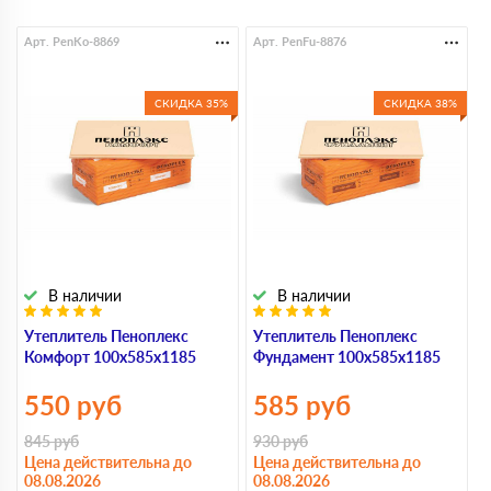
Арт. PenKo-8869
Арт. PenFu-8876
А
СКИДКА 35%
СКИДКА 38%
В наличии
В наличии
Утеплитель Пеноплекс
Утеплитель Пеноплекс
У
Комфорт 100х585х1185
Фундамент 100х585х1185
Э
550
руб
585
руб
845
руб
930
руб
Цена действительна до
Цена действительна до
08.08.2026
08.08.2026
Ц