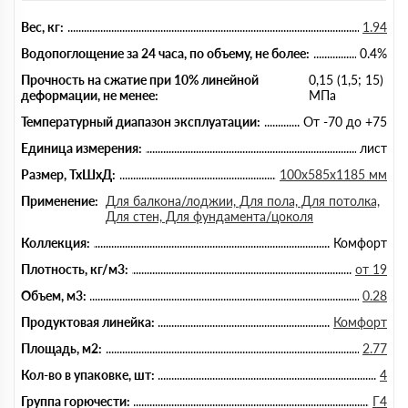
Вес, кг:
1.94
Водопоглощение за 24 часа, по объему, не более:
0.4%
Прочность на сжатие при 10% линейной
0,15 (1,5; 15)
деформации, не менее:
МПа
Температурный диапазон эксплуатации:
От -70 до +75
Единица измерения:
лист
Размер, ТхШхД:
100х585х1185 мм
Применение:
Для балкона/лоджии, Для пола, Для потолка,
Для стен, Для фундамента/цоколя
Коллекция:
Комфорт
Плотность, кг/м3:
от 19
Объем, м3:
0.28
Продуктовая линейка:
Комфорт
Площадь, м2:
2.77
Кол-во в упаковке, шт:
4
Группа горючести:
Г4