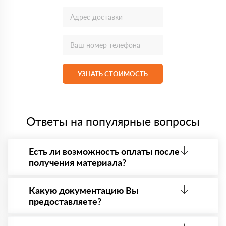
УЗНАТЬ СТОИМОСТЬ
Ответы на популярные вопросы
Есть ли возможность оплаты после
получения материала?
Да. Самый распространенный способ оплаты у нас
- оплата по факту получения товара. При этом,
Какую документацию Вы
если доставленный товар был ненадлежащего
предоставляете?
качества, то Вы в праве от него отказаться.
С каждой товарной позицией мы предоставляем