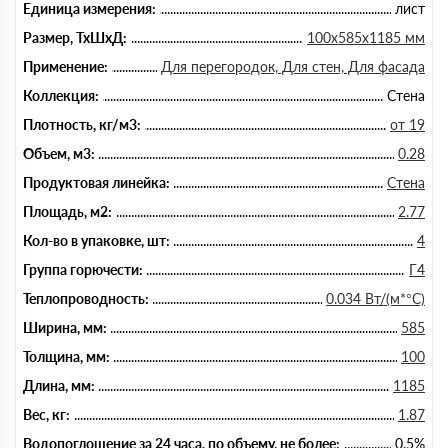
Единица измерения:
лист
Размер, ТхШхД:
100х585х1185 мм
Применение:
Для перегородок, Для стен, Для фасада
Коллекция:
Стена
Плотность, кг/м3:
от 19
Объем, м3:
0.28
Продуктовая линейка:
Стена
Площадь, м2:
2.77
Кол-во в упаковке, шт:
4
Группа горючести:
Г4
Теплопроводность:
0.034 Вт/(м*°C)
Ширина, мм:
585
Толщина, мм:
100
Длина, мм:
1185
Вес, кг:
1.87
Водопоглощение за 24 часа, по объему, не более:
0.5%