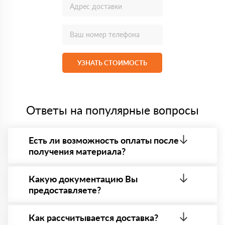
УЗНАТЬ СТОИМОСТЬ
Ответы на популярные вопросы
Есть ли возможность оплаты после
получения материала?
Да. Самый распространенный способ оплаты у нас
- оплата по факту получения товара. При этом,
Какую документацию Вы
если доставленный товар был ненадлежащего
предоставляете?
качества, то Вы в праве от него отказаться.
С каждой товарной позицией мы предоставляем
все сертификаты и паспорта качества, а также
Как рассчитывается доставка?
товарно-транспортную накладную.