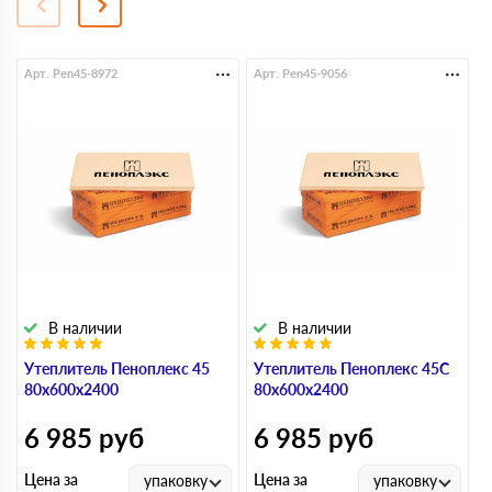
Арт. Pen45-8972
Арт. Pen45-9056
А
В наличии
В наличии
Утеплитель Пеноплекс 45
Утеплитель Пеноплекс 45С
У
80х600х2400
80х600х2400
8
6 985
руб
6 985
руб
Цена за
Цена за
Ц
упаковку
упаковку