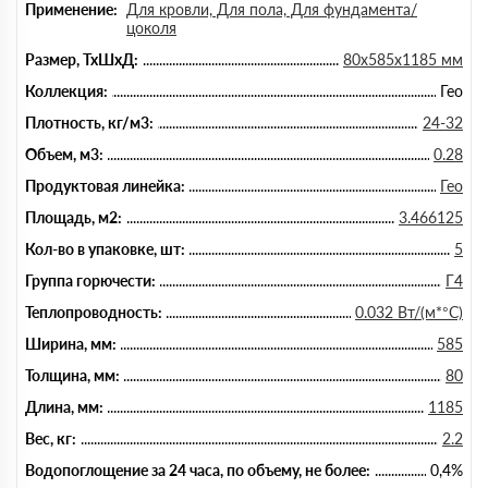
Применение:
Для кровли, Для пола, Для фундамента/
цоколя
Размер, ТхШхД:
80х585х1185 мм
Коллекция:
Гео
Плотность, кг/м3:
24-32
Объем, м3:
0.28
Продуктовая линейка:
Гео
Площадь, м2:
3.466125
Кол-во в упаковке, шт:
5
Группа горючести:
Г4
Теплопроводность:
0.032 Вт/(м*°C)
Ширина, мм:
585
Толщина, мм:
80
Длина, мм:
1185
Вес, кг:
2.2
Водопоглощение за 24 часа, по объему, не более:
0,4%