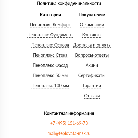
Политика конфиденциальности
Категории
Покупателям
Пеноплэкс Комфорт
О компании
Пеноплэкс Фундамент
Контакты
Пеноплэкс Основа
Доставка и оплата
Пеноплэкс Стена
Вопросы-ответы
Пеноплэкс Фасад
Акции
Пеноплэкс 50 мм
Сертификаты
Пеноплэкс 100 мм
Гарантии
Отзывы
Контактная информация
+7 (495) 151-69-73
mail@teplovata-msk.ru