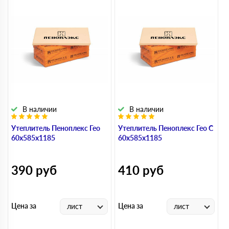
В наличии
В наличии
Утеплитель Пеноплекс Гео
Утеплитель Пеноплекс Гео С
У
60х585х1185
60х585х1185
О
390
руб
410
руб
Цена за
Цена за
Ц
лист
лист