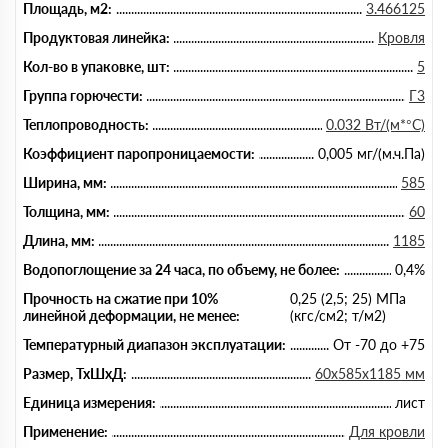
Площадь, м2:
3.466125
Продуктовая линейка:
Кровля
Кол-во в упаковке, шт:
5
Группа горючести:
Г3
Теплопроводность:
0.032 Вт/(м*°C)
Коэффициент паропроницаемости:
0,005 мг/(м.ч.Па)
Ширина, мм:
585
Толщина, мм:
60
Длина, мм:
1185
Водопоглощение за 24 часа, по объему, не более:
0,4%
Прочность на сжатие при 10%
0,25 (2,5; 25) МПа
линейной деформации, не менее:
(кгс/см2; т/м2)
Температурный диапазон эксплуатации:
От -70 до +75
Размер, ТхШхД:
60х585х1185 мм
Единица измерения:
лист
Применение:
Для кровли