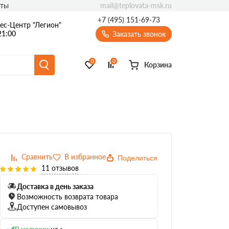
mail@teplovata-msk.ru
кты
+7 (495) 151-69-73
ес-Центр "Легион"
21:00
Заказать звонок
0
0
Корзина
Толщина
да
50
городок
100
иляции
Поделиться
150
11 отзывов
амента/цоколя
20
она/лоджии
30
Доставка в день заказа
Возможность возврата товара
40
Доступен самовывоз
60
80