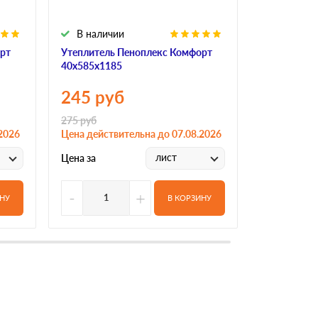
В наличии
В налич
рт
Утеплитель Пеноплекс Комфорт
Утеплитель
40х585х1185
50х585х11
245
руб
265
ру
275
руб
370
руб
2026
Цена действительна до 07.08.2026
Цена действ
лист
Цена за
Цена за
-
+
-
ИНУ
В КОРЗИНУ