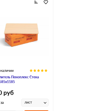
 наличии
литель Пеноплекс Стена
585х1185
0
руб
лист
 за