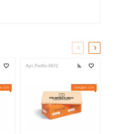
Арт. PenKo-8872
Арт. PenKo
А 52%
СКИДКА 11%