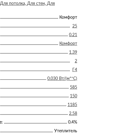
Для потолка, Для стен, Для
Комфорт
25
0.21
Комфорт
1.39
2
Г4
0.030 Вт/(м*°C)
585
150
1185
2.58
е:
0.4%
Утеплитель