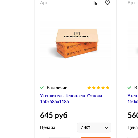
Арт.
Арт.
В наличии
В
Утеплитель Пеноплекс Основа
Утеп
150х585х1185
150х
645
руб
56
лист
Цена за
Цена