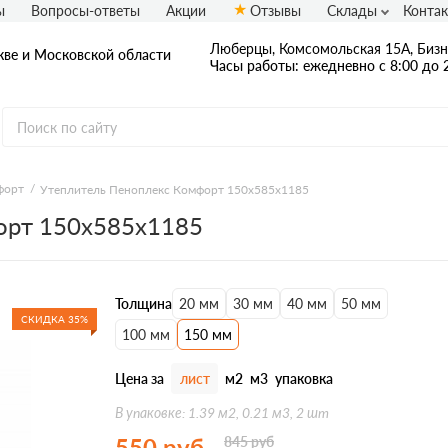
ы
Вопросы-ответы
Акции
Отзывы
Склады
Конта
Люберцы, Комсомольская 15А, Бизн
ве и Московской области
Часы работы: ежедневно с 8:00 до 
форт
Утеплитель Пеноплекс Комфорт 150х585х1185
орт 150х585х1185
Применение
Для стен
Для фаса
ва
Для пола
Для пере
нты
Толщина
20 мм
30 мм
40 мм
50 мм
Для труб
Для вент
СКИДКА 35%
100 мм
150 мм
Для потолка
Для фунд
им
Для кровли
Для балк
овары Penoplex
Цена за
лист
м2
м3
упаковка
В упаковке: 1.39 м2, 0.21 м3, 2 шт
550
руб
845
руб