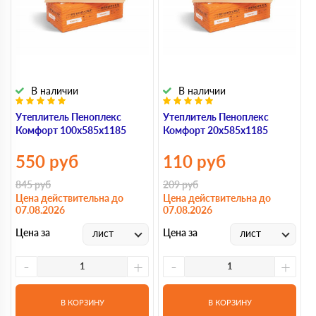
В наличии
В наличии
Утеплитель Пеноплекс
Утеплитель Пеноплекс
У
Комфорт 100х585х1185
Комфорт 20х585х1185
К
550
руб
110
руб
845
руб
209
руб
3
Цена действительна до
Цена действительна до
Ц
07.08.2026
07.08.2026
0
Цена за
Цена за
Ц
лист
лист
-
+
-
+
В КОРЗИНУ
В КОРЗИНУ