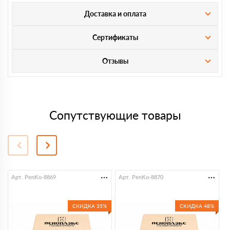
Доставка и оплата
Сертификаты
Отзывы
Сопутствующие товары
Арт. PenKo-8869
Арт. PenKo-8870
А
СКИДКА 35%
СКИДКА 48%