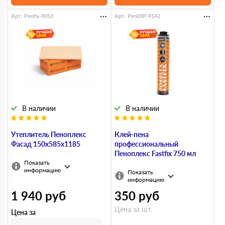
Арт. PenFa-9053
Арт. PenDlP-9142
В наличии
В наличии
Утеплитель Пеноплекс
Клей-пена
Фасад 150х585х1185
профессиональный
Пеноплекс Fastfix 750 мл
Показать
информацию
Показать
информацию
1 940
руб
350
руб
Цена за шт.
Цена за