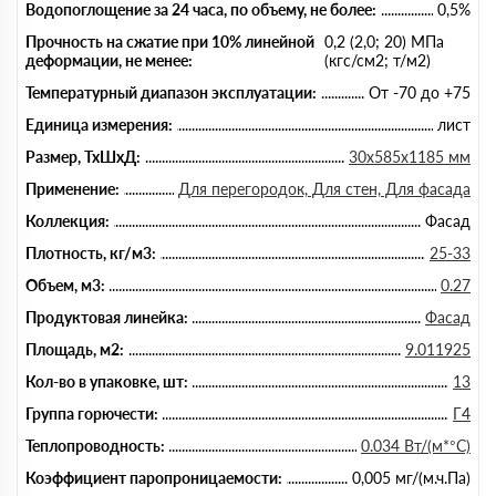
Водопоглощение за 24 часа, по объему, не более:
0,5%
Прочность на сжатие при 10% линейной
0,2 (2,0; 20) МПа
деформации, не менее:
(кгс/см2; т/м2)
Температурный диапазон эксплуатации:
От -70 до +75
Единица измерения:
лист
Размер, ТхШхД:
30х585х1185 мм
Применение:
Для перегородок, Для стен, Для фасада
Коллекция:
Фасад
Плотность, кг/м3:
25-33
Объем, м3:
0.27
Продуктовая линейка:
Фасад
Площадь, м2:
9.011925
Кол-во в упаковке, шт:
13
Группа горючести:
Г4
Теплопроводность:
0.034 Вт/(м*°C)
Коэффициент паропроницаемости:
0,005 мг/(м.ч.Па)