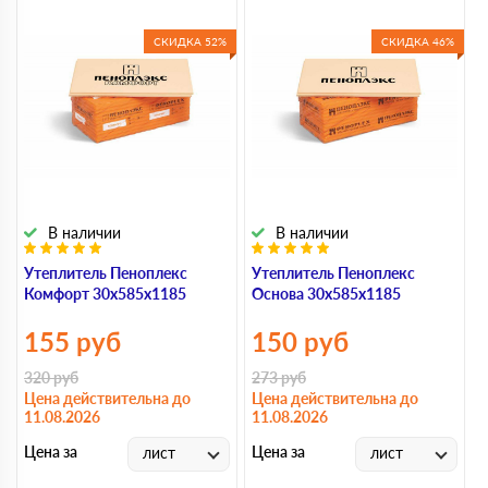
СКИДКА 52%
СКИДКА 46%
В наличии
В наличии
Утеплитель Пеноплекс
Утеплитель Пеноплекс
У
Комфорт 30х585х1185
Основа 30х585х1185
С
155
руб
150
руб
320
руб
273
руб
4
Цена действительна до
Цена действительна до
Ц
11.08.2026
11.08.2026
1
Цена за
Цена за
Ц
лист
лист