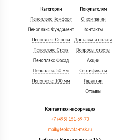
Категории
Покупателям
Пеноплэкс Комфорт
О компании
Пеноплэкс Фундамент
Контакты
Пеноплэкс Основа
Доставка и оплата
Пеноплэкс Стена
Вопросы-ответы
Пеноплэкс Фасад
Акции
Пеноплэкс 50 мм
Сертификаты
Пеноплэкс 100 мм
Гарантии
Отзывы
Контактная информация
+7 (495) 151-69-73
mail@teplovata-msk.ru
Люберцы, Комсомольская 15А,